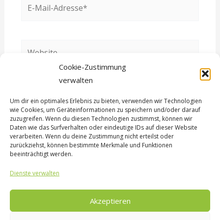
E-
Mail-
Adresse*
Website
Cookie-Zustimmung
verwalten
Name, E-Mail-Adresse und Website in
Um dir ein optimales Erlebnis zu bieten, verwenden wir Technologien
diesem Browser für meinen nächsten
wie Cookies, um Geräteinformationen zu speichern und/oder darauf
zuzugreifen. Wenn du diesen Technologien zustimmst, können wir
Kommentar speichern.
Daten wie das Surfverhalten oder eindeutige IDs auf dieser Website
verarbeiten. Wenn du deine Zustimmung nicht erteilst oder
zurückziehst, können bestimmte Merkmale und Funktionen
beeinträchtigt werden.
Dienste verwalten
Akzeptieren